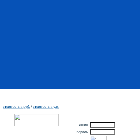
Личный
стоимость в руб.
/
стоимость в у.е.
кабинет
логин
пароль