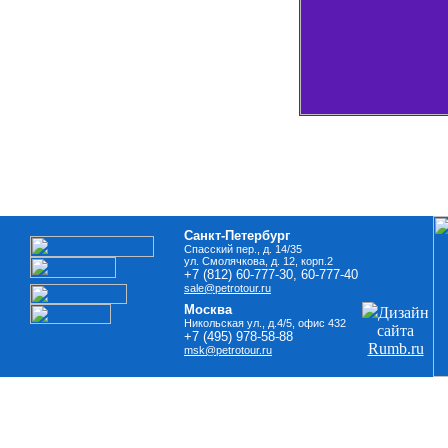
Санкт-Петербург
Cпасский пер., д. 14/35
ул. Смолячкова, д. 12, корп.2
+7 (812) 60-777-30, 60-777-40
sale@petrotour.ru
Москва
Дизайн
Никольская ул., д.4/5, офис 432
сайта
+7 (495) 978-58-88
Rumb.ru
msk@petrotour.ru