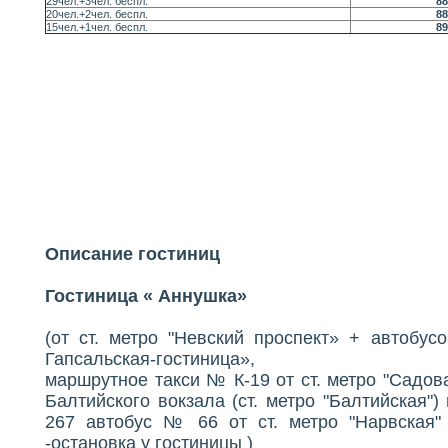
29чел.+3чел. беспл.
88
20чел.+2чел. беспл.
88
15чел.+1чел. беспл.
89
Описание гостиниц
Гостиница « Аннушка»
(от
ст. метро "Невский проспект» + автоб
Гапсальская-гостиница»,
маршрутное такси № К-19 от ст. метро "Садова
Балтийского вокзала (ст. метро "Балтийская
267 автобус № 66 от ст. метро "Нарвская
-остановка у гостиницы )